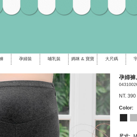
褲
孕婦裝
哺乳裝
媽咪 & 寶寶
大尺碼
孕婦褲
0431002
NT. 390
Color:
尺寸: