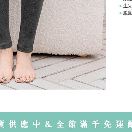
●
生
●
腹