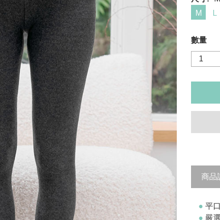
M
L
數量
商品
●
平
●
嚴