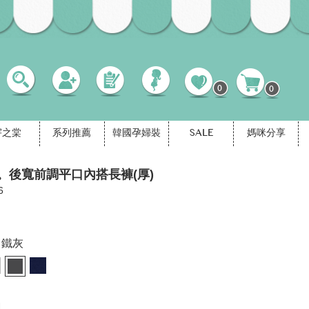
0
0
宇之棠
系列推薦
韓國孕婦裝
SALE
媽咪分享
。後寬前調平口內搭長褲(厚)
6
鐵灰
M