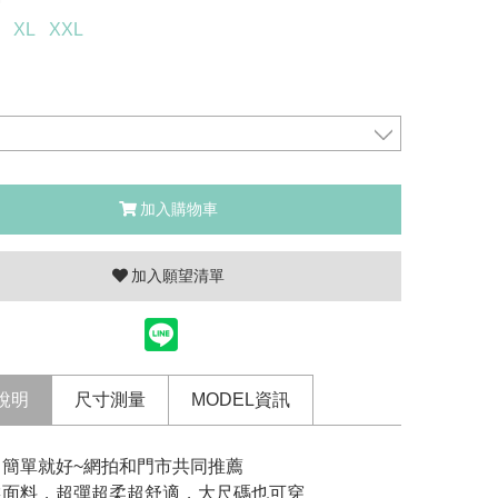
XL
XXL
加入購物車
加入願望清單
說明
尺寸測量
MODEL資訊
口簡單就好~網拍和門市共同推薦
選面料，超彈超柔超舒適，大尺碼也可穿