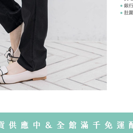
●
銀
●
肚