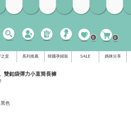
0
0
宇之棠
系列推薦
韓國孕婦裝
SALE
媽咪分享
。雙釦袋彈力小直筒長褲
2
黑色
M