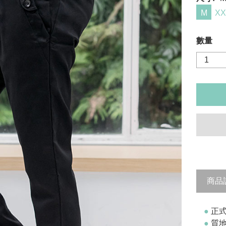
M
XX
數量
商品
●
正
●
質