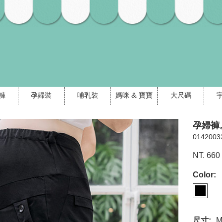
褲
孕婦裝
哺乳裝
媽咪 & 寶寶
大尺碼
孕婦褲
0142003
NT. 660
Color:
尺寸: