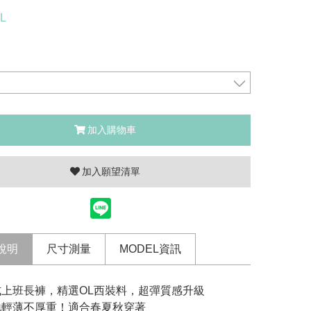
L
加入購物車
加入願望清單
說明
尺寸測量
MODEL資訊
式上班長褲，精選OL西裝料，超彈質感升級
地輕薄不厚重！適合春夏秋穿著