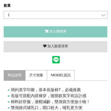
數量
加入購物車
加入願望清單
商品說明
尺寸測量
MODEL資訊
●
簡約英字印圖，基本長版棉T，必備推薦
●
長版可搭配內搭褲穿，後開衩英字有設計感
●
棉料好舒服，連帽減齡，雙側袋方便放小物！
●
雙側掀式哺乳口，開口較大，哺乳更方便