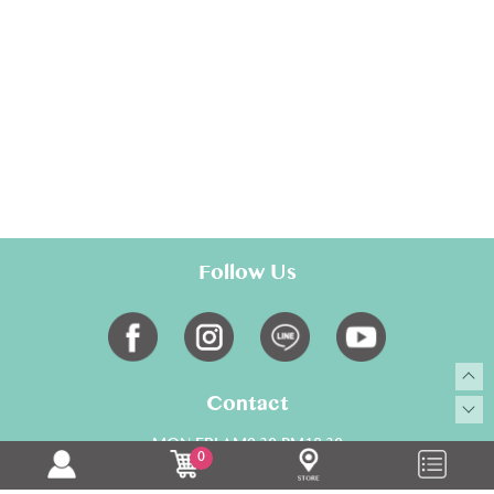
Follow Us
Contact
MON-FRI AM9:30-PM18:30
0
02-28817700