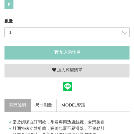
F
數量
加入購物車
加入願望清單
商品說明
尺寸測量
MODEL資訊
●
棠棠媽咪自訂開款，孕婦專用透膚絲襪，台灣製造
●
肚圍特殊立體剪裁，完整包覆不易滑落，不會勒肚