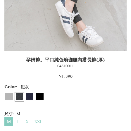
孕婦褲。平口純色瑜珈腰內搭長褲(厚)
04310011
NT. 390
Color:
鐵灰
尺寸:
M
M
L
XL
XXL