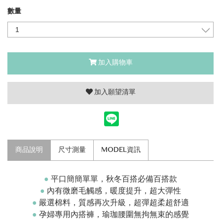
數量
加入購物車
加入願望清單
商品說明
尺寸測量
MODEL資訊
●
平口簡簡單單，秋冬百搭必備百搭款
●
內有微磨毛觸感，
暖度提升，
超大彈性
●
嚴選棉料，質感再次升級，超彈超柔超舒適
●
孕婦專用內搭褲，瑜珈腰圍無拘無束的感覺