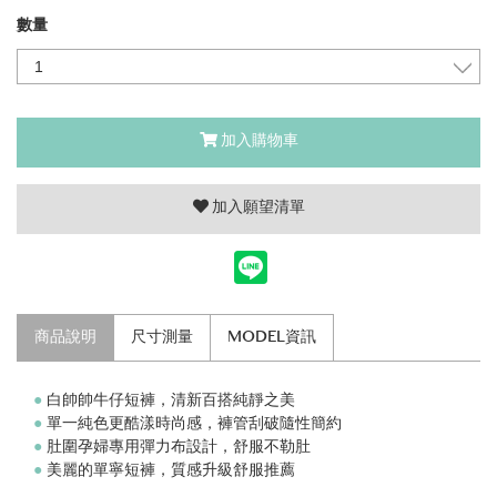
數量
加入購物車
加入願望清單
商品說明
尺寸測量
MODEL資訊
●
白帥帥牛仔短褲，清新百搭純靜之美
●
單一純色更酷漾時尚感，褲管刮破隨性簡約
●
肚圍孕婦專用彈力布設計，舒服不勒肚
●
美麗的單寧短褲，質感升級舒服推薦