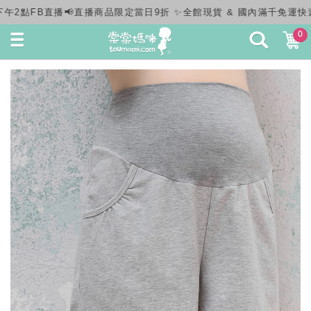
 & 國內滿千免運快速出貨✨
0