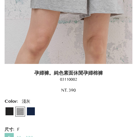
孕婦褲。純色素面休閒孕婦棉褲
03110002
NT. 390
Color:
淺灰
尺寸:
F