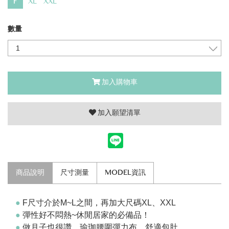
F
XL
XXL
數量
加入購物車
加入願望清單
商品說明
尺寸測量
MODEL資訊
●
F尺寸介於M~L之間，再加大尺碼XL、XXL
●
彈性好不悶熱~休閒居家的必備品！
●
做月子也很讚，瑜珈腰圍彈力布，舒適包肚