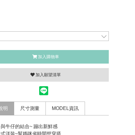
加入購物車
加入願望清單
說明
尺寸測量
MODEL資訊
與牛仔的結合~ 蹦出新鮮感
件式洋裝~幫媽咪省時間想穿搭