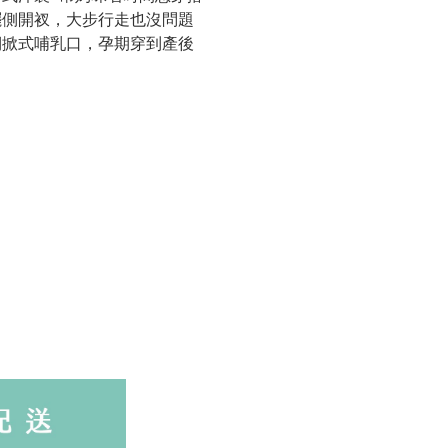
擺側開衩，大步行走也沒問題
側掀式哺乳口，孕期穿到產後