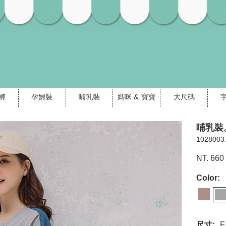
褲
孕婦裝
哺乳裝
媽咪 & 寶寶
大尺碼
哺乳裝
1028003
NT. 660
Color:
尺寸:
F