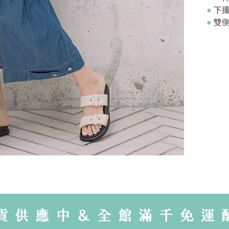
●
下
●
雙