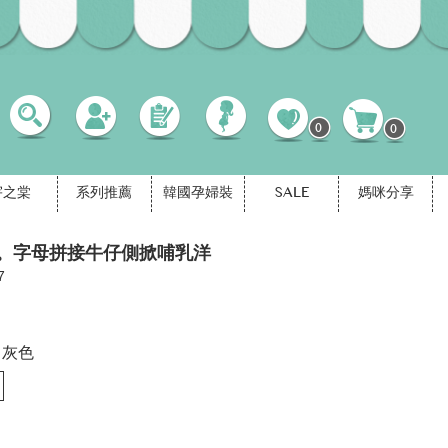
0
0
宇之棠
系列推薦
韓國孕婦裝
SALE
媽咪分享
。字母拼接牛仔側掀哺乳洋
7
灰色