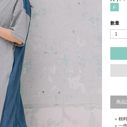
F
數量
商品
●
棉料
●
一