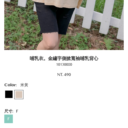
哺乳衣。金繡字側掀寬袖哺乳背心
10130080
NT. 490
Color:
米黃
尺寸:
F
F