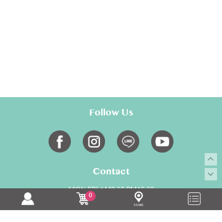
Follow Us
Contact
MON-FRI AM9:30-PM18:30
0
02-28817700