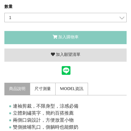
數量
加入購物車
加入願望清單
商品說明
尺寸測量
MODEL資訊
●
連袖剪裁，不限身型，涼感必備
●
立體刺繡英字，簡約百搭推薦
●
兩側口袋設計，方便放置小物
●
雙側掀哺乳口，側躺時也能餵奶