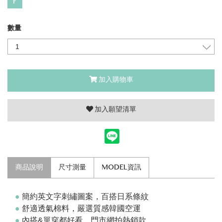
F
數量
加入購物車
加入願望清單
商品說明
尺寸測量
MODEL資訊
●
簡約英文字刺繡圖案，百搭日系條紋
●
舒適透氣
棉料，嚴選質感韓國空運
●
內搭&單穿都好看
，門市網拍熱銷款