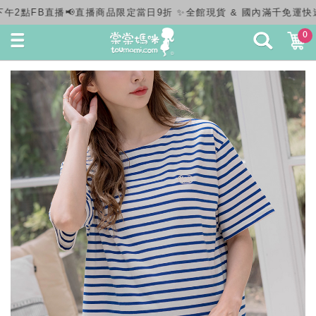
& 國內滿千免運快速出貨✨
0