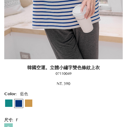
韓國空運。立體小繡字雙色條紋上衣
07110049
NT. 390
Color:
藍色
尺寸:
F