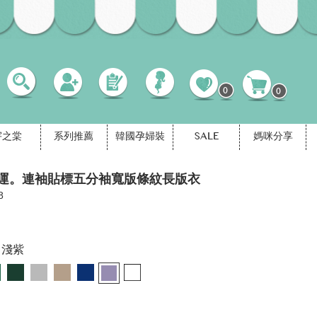
0
0
宇之棠
系列推薦
韓國孕婦裝
SALE
媽咪分享
運。連袖貼標五分袖寬版條紋長版衣
8
淺紫