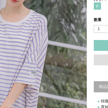
F
數量
商品
●
韓國
●
寬袖