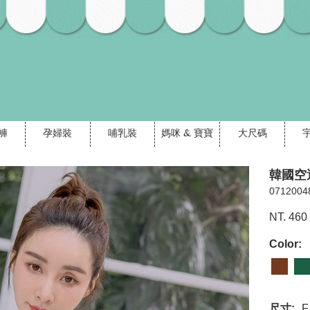
褲
孕婦裝
哺乳裝
媽咪 & 寶寶
大尺碼
韓國空
0712004
NT. 460
Color:
尺寸:
F