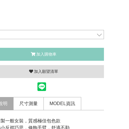
加入購物車
加入願望清單
說明
尺寸測量
MODEL資訊
製一般女裝，質感極佳包色款
小反褶巧思，修飾手臂，舒適不勒