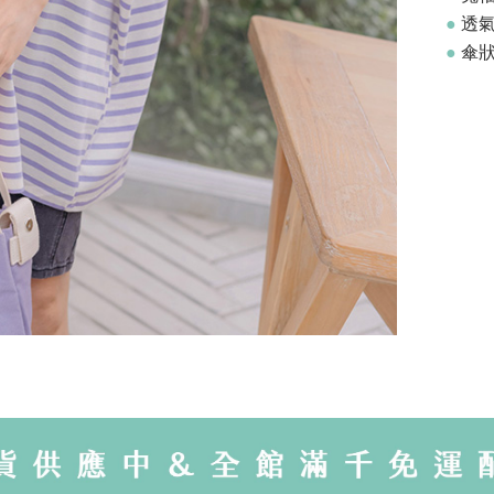
●
透氣
●
傘狀