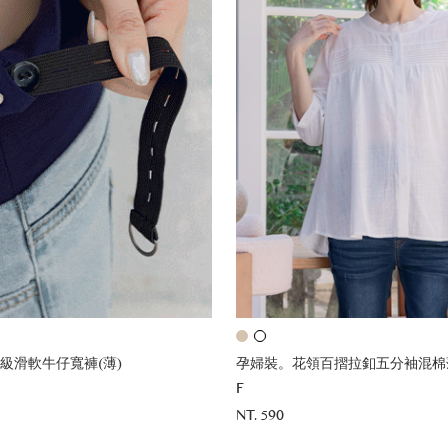
級滑軟牛仔寬褲(薄)
孕婦裝。花領百摺拉釦五分袖混棉
F
NT. 590