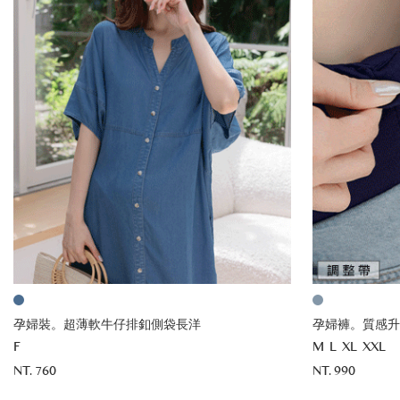
孕婦裝。超薄軟牛仔排釦側袋長洋
孕婦褲。質感升
F
M
L
XL
XXL
NT. 760
NT. 990