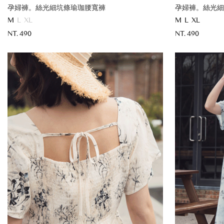
孕婦褲。絲光細坑條瑜珈腰寬褲
孕婦褲。絲光細
M
L
XL
M
L
XL
NT. 490
NT. 490