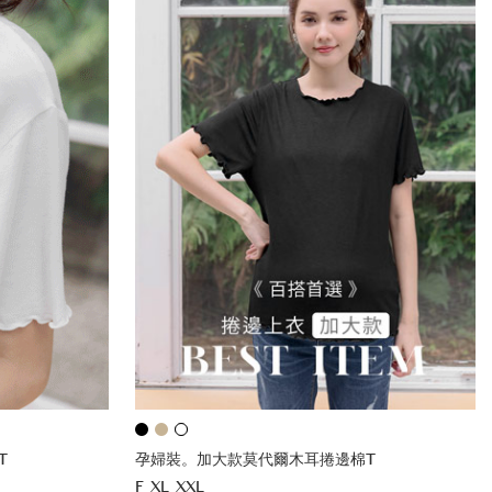
T
孕婦裝。加大款莫代爾木耳捲邊棉T
F
XL
XXL