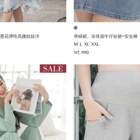
墨花彈性高腰娃娃洋
孕婦裙。珍珠袋牛仔短裙+安全褲
M
L
XL
XXL
NT. 990