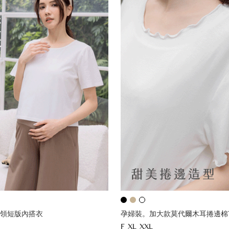
領短版內搭衣
孕婦裝。加大款莫代爾木耳捲邊棉
F
XL
XXL