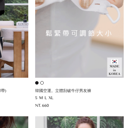
帶)
韓國空運。立體刮破牛仔男友褲
S
M
L
XL
NT. 660