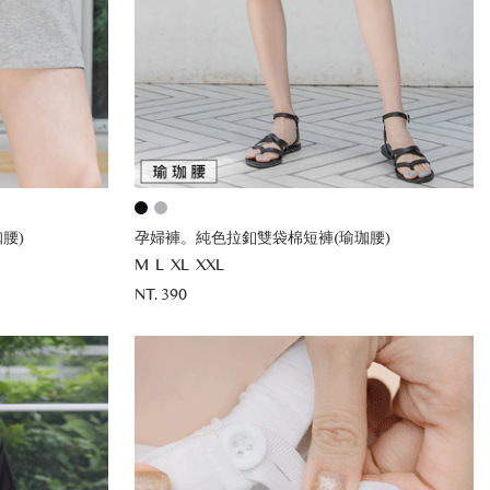
腰)
孕婦褲。純色拉釦雙袋棉短褲(瑜珈腰)
M
L
XL
XXL
NT. 390