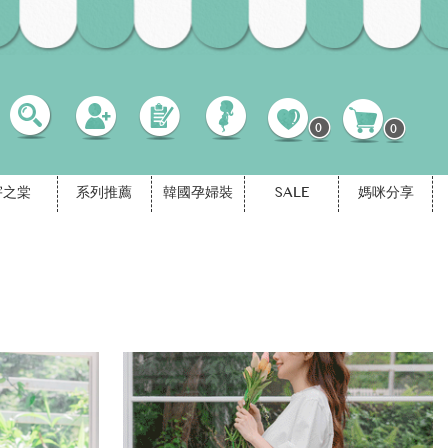
0
0
宇之棠
系列推薦
韓國孕婦裝
SALE
媽咪分享