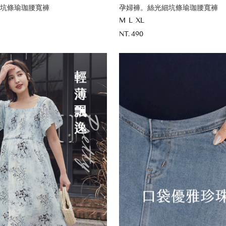
坑條瑜珈腰寬褲
孕婦褲。絲光細坑條瑜珈腰寬褲
M
L
XL
NT. 490