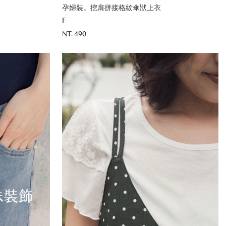
孕婦裝。挖肩拼接格紋傘狀上衣
F
NT. 490