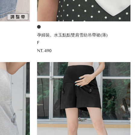
孕婦裝。水玉點點雙肩雪紡吊帶裙(薄)
F
NT. 490