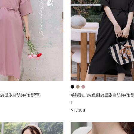
袋挺版雪紡洋(附綁帶)
孕婦裝。純色側袋挺版雪紡洋(附綁
F
NT. 590