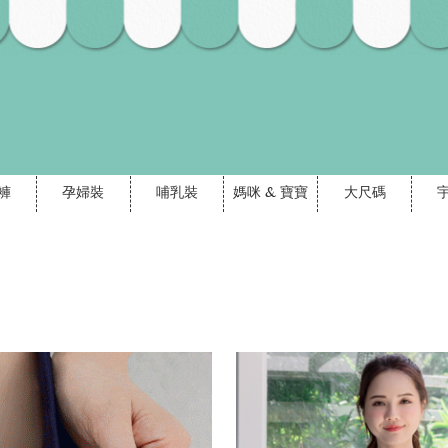
褲
孕婦裝
哺乳裝
媽咪 & 寶寶
大尺碼