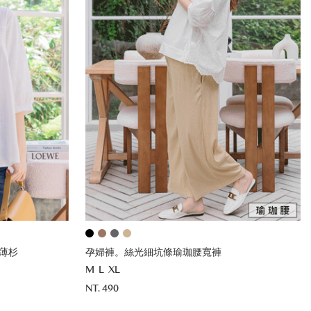
薄杉
孕婦褲。絲光細坑條瑜珈腰寬褲
M
L
XL
NT. 490