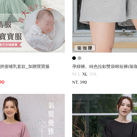
拼接哺乳套款_加贈寶寶服
孕婦褲。純色拉釦雙袋棉短褲(瑜珈
M
L
XL
XXL
90
NT. 390