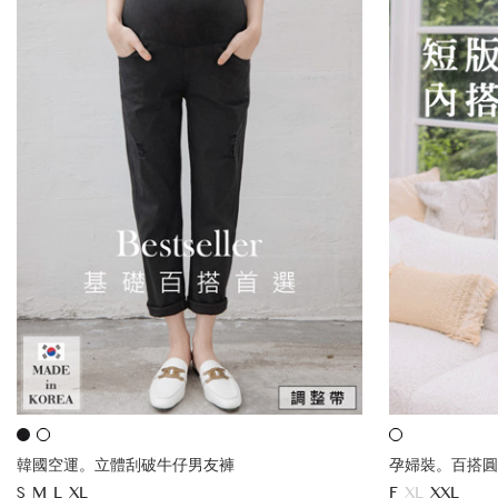
韓國空運。立體刮破牛仔男友褲
孕婦裝。百搭圓
S
M
L
XL
F
XL
XXL