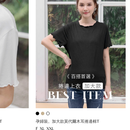
T
孕婦裝。加大款莫代爾木耳捲邊棉T
F
XL
XXL