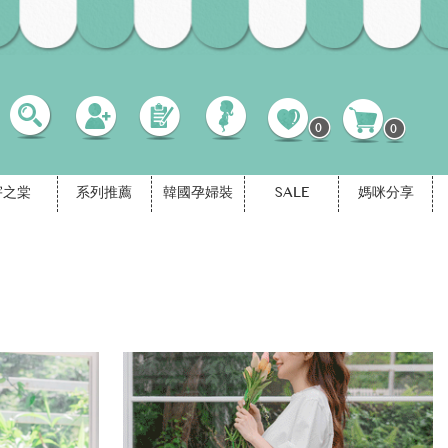
0
0
宇之棠
系列推薦
韓國孕婦裝
SALE
媽咪分享