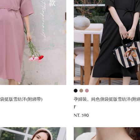
袋挺版雪紡洋(附綁帶)
孕婦裝。純色側袋挺版雪紡洋(附綁
F
NT. 590