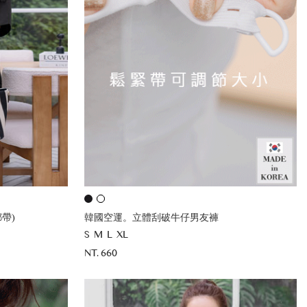
帶)
韓國空運。立體刮破牛仔男友褲
S
M
L
XL
NT. 660