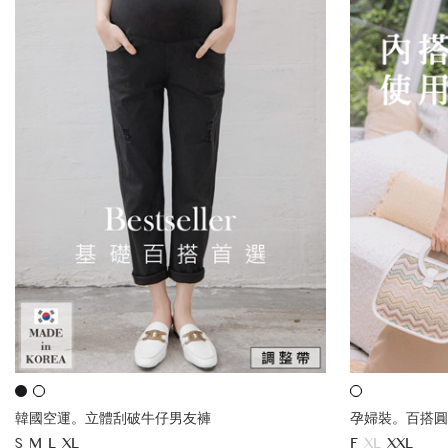
韓國空運。立體刮破牛仔男友褲
孕婦裝。百搭圓
S
M
L
XL
F
XL
XXL