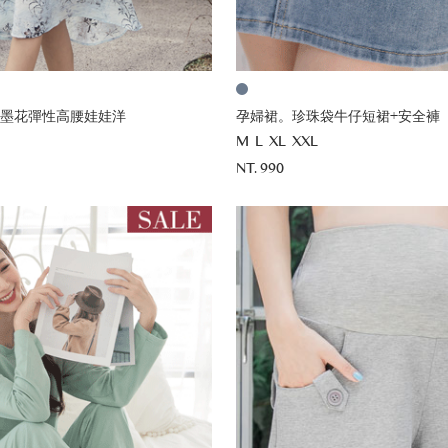
墨花彈性高腰娃娃洋
孕婦裙。珍珠袋牛仔短裙+安全褲
M
L
XL
XXL
NT. 990