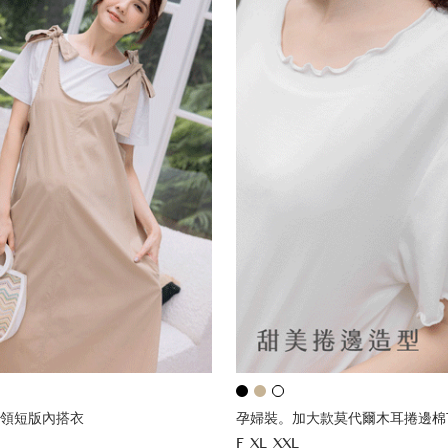
領短版內搭衣
孕婦裝。加大款莫代爾木耳捲邊棉
F
XL
XXL