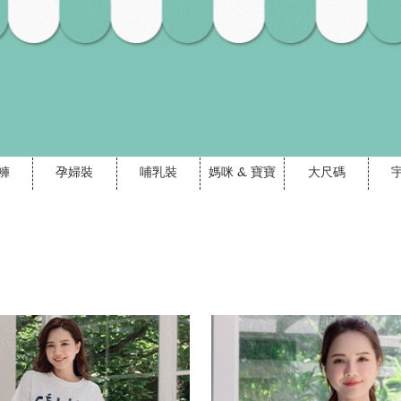
褲
孕婦裝
哺乳裝
媽咪 & 寶寶
大尺碼