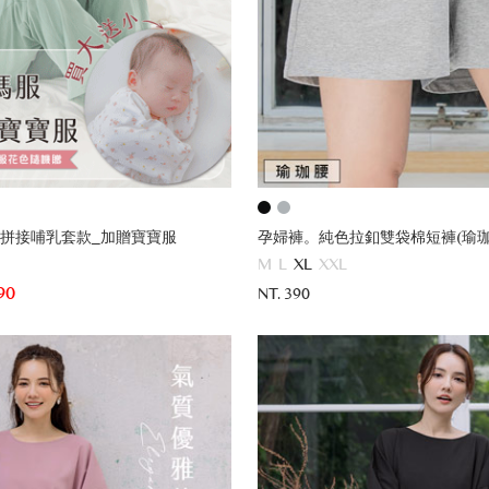
拼接哺乳套款_加贈寶寶服
孕婦褲。純色拉釦雙袋棉短褲(瑜珈
M
L
XL
XXL
90
NT. 390