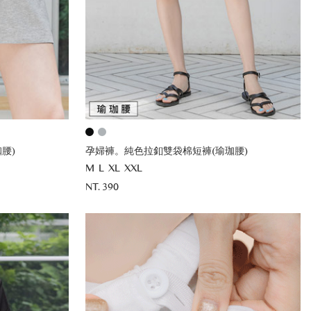
腰)
孕婦褲。純色拉釦雙袋棉短褲(瑜珈腰)
M
L
XL
XXL
NT. 390