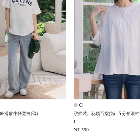
級滑軟牛仔寬褲(薄)
孕婦裝。花領百摺拉釦五分袖混棉
F
NT. 590