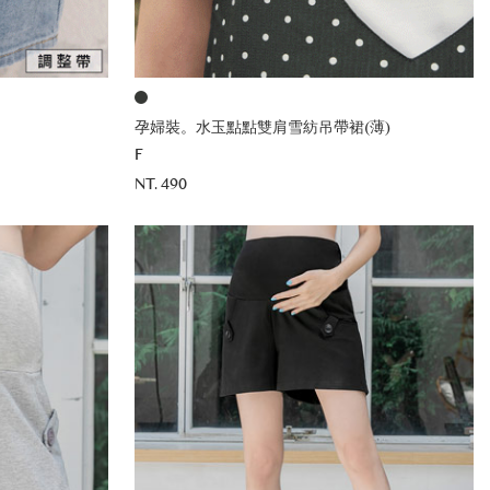
孕婦裝。水玉點點雙肩雪紡吊帶裙(薄)
F
NT. 490