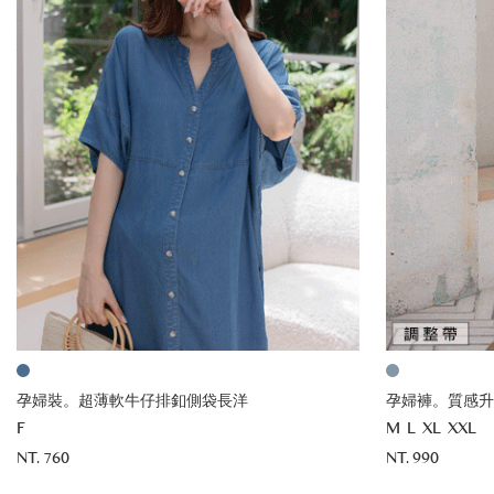
孕婦裝。超薄軟牛仔排釦側袋長洋
孕婦褲。質感升
F
M
L
XL
XXL
NT. 760
NT. 990