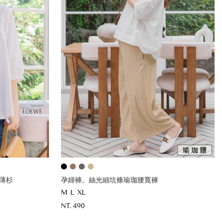
薄杉
孕婦褲。絲光細坑條瑜珈腰寬褲
M
L
XL
NT. 490