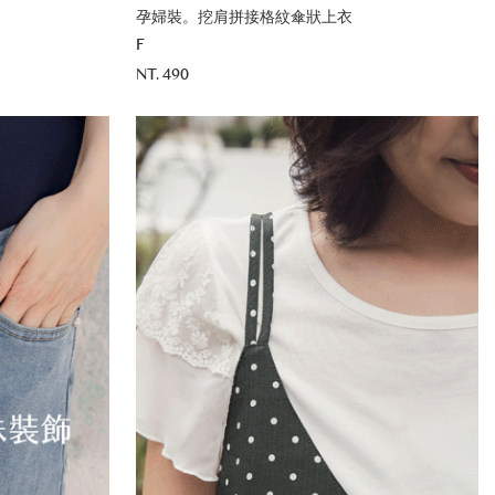
孕婦裝。挖肩拼接格紋傘狀上衣
F
NT. 490