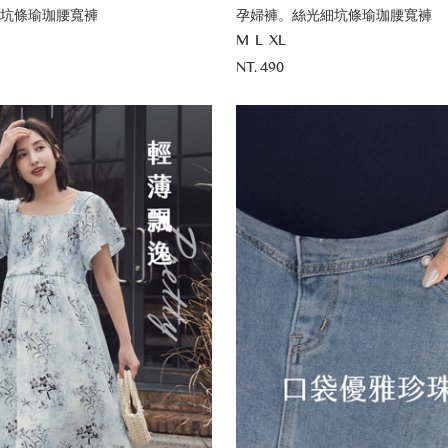
坑條瑜珈腰寬褲
孕婦褲。絲光細坑條瑜珈腰寬褲
M
L
XL
NT. 490