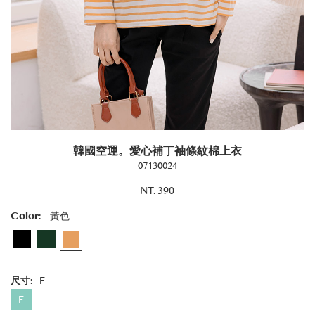
韓國空運。愛心補丁袖條紋棉上衣
07130024
NT. 390
Color:
黃色
尺寸:
F
F