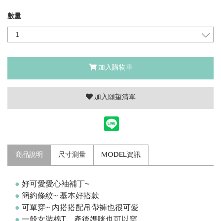
數量
加入購物車
加入願望清單
商品說明
尺寸測量
MODEL資訊
●
好可愛愛心袖補丁~
●
簡約
條紋~ 基本好搭款
●
可單穿~ 內搭搭配吊帶褲也很可愛
●
一般女裝棉T，產後媽咪也可以穿