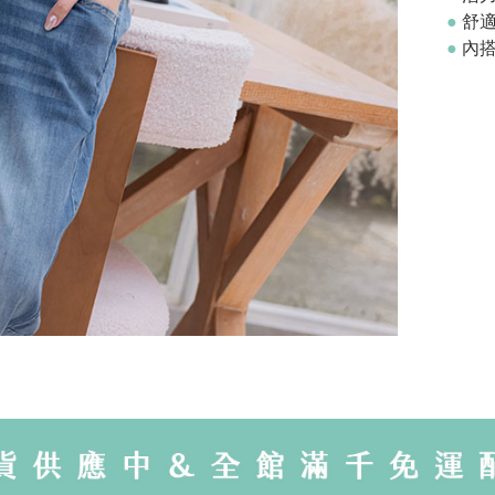
●
舒
●
內