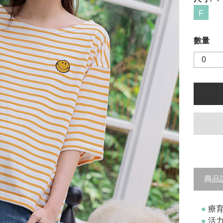
F
數量
商品
●
療育
●
活