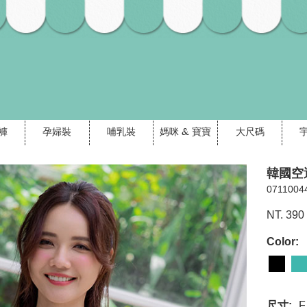
褲
孕婦裝
哺乳裝
媽咪 & 寶寶
大尺碼
韓國空
0711004
NT. 390
Color:
尺寸:
F