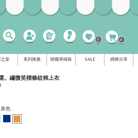
0
0
宇之棠
系列推薦
韓國孕婦裝
SALE
媽咪分享
運。繡微笑標條紋棉上衣
4
黃色