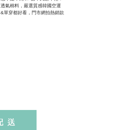
適透氣
棉料，嚴選質感韓國空運
搭&單穿都好看
，門市網拍熱銷款