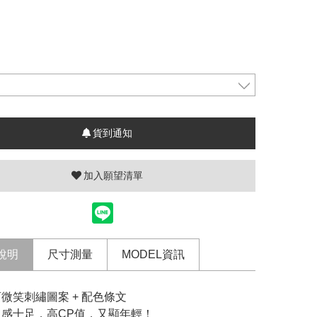
貨到通知
加入願望清單
說明
尺寸測量
MODEL資訊
微笑刺繡圖案 + 配色條文
力感十足，高CP值，又顯年輕！