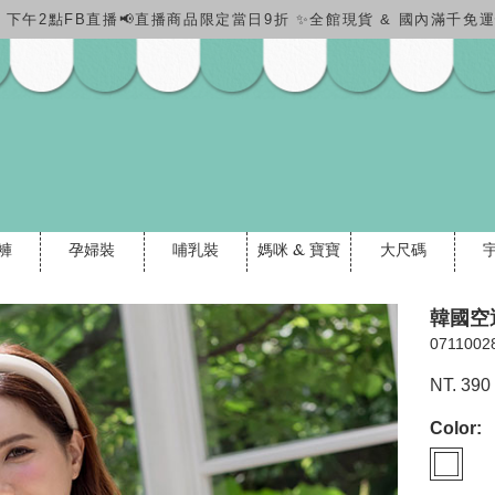
(四) 下午2點FB直播📢直播商品限定當日9折 ✨全館現貨 & 國內滿千
褲
孕婦裝
哺乳裝
媽咪 & 寶寶
大尺碼
韓國空
0711002
NT. 390
Color: