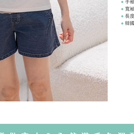
●
手
●
寬
●
長
●
韓