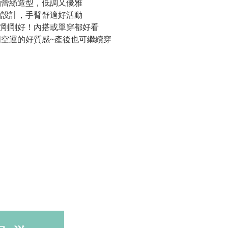
袖蕾絲造型，低調又優雅
袖設計，手臂舒適好活動
度剛剛好！內搭或單穿都好看
國空運的好質感
~產後也可繼續穿