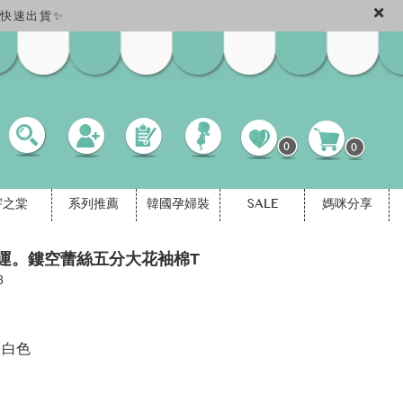
免運快速出貨✨
0
0
宇之棠
系列推薦
韓國孕婦裝
SALE
媽咪分享
運。鏤空蕾絲五分大花袖棉T
8
白色