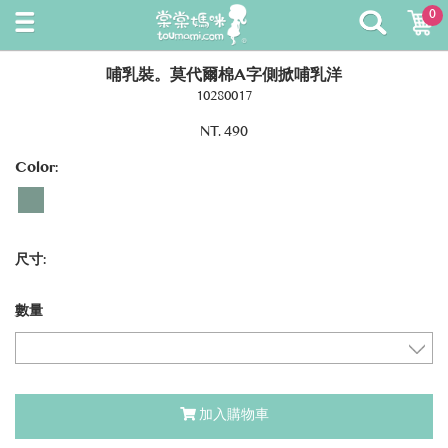
0
哺乳裝。莫代爾棉A字側掀哺乳洋
10280017
NT. 490
Color:
尺寸:
數量
加入購物車