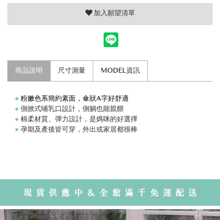
加入願望清單
商品說明
尺寸測量
MODEL資訊
●
粉嫩色系簡約素面，傘狀A字好舒適
●
側掀式哺乳口設計，側躺也能親餵
●
棉柔材質、彈力設計，是媽咪的好選擇
●
孕期及產後皆可穿，外出或家居都很棒