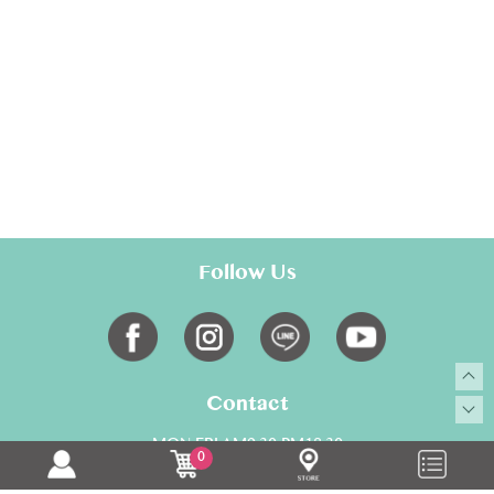
Follow Us
Contact
MON-FRI AM9:30-PM18:30
0
02-28817700