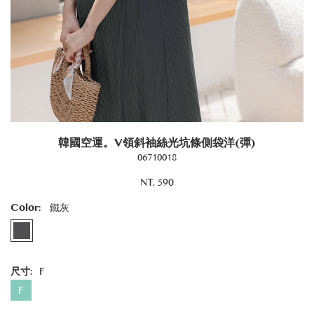
韓國空運。V領斜袖絲光坑條側袋洋(彈)
06710018
NT. 590
Color:
鐵灰
尺寸:
F
F