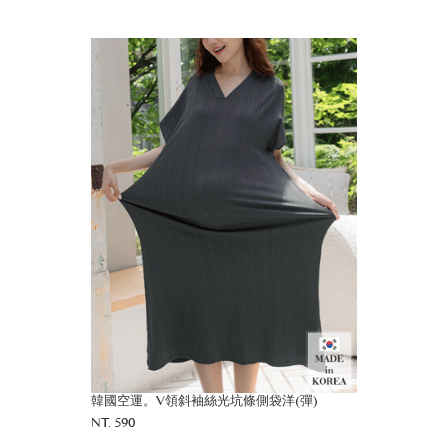
韓國空運。V領斜袖絲光坑條側袋洋(彈)
NT. 590