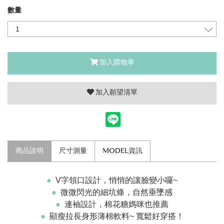
數量
加入購物車
加入願望清單
商品說明
尺寸測量
MODEL資訊
●
V字領口設計，悄悄的讓臉變小囉~
●
微微閃光的細坑條，
自然垂墜感
●
連袖設計，棉花糖媽咪也推薦
●
顯瘦拉長身形薄棉軟料~ 寬鬆好穿搭！