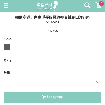
0
韓國空運。內磨毛長版羅紋交叉袖縮口洋(厚)
06190001
NT. 590
Color:
尺寸:
數量
加入購物車