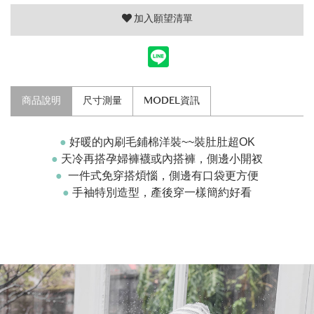
加入願望清單
商品說明
尺寸測量
MODEL資訊
●
好暖的內刷毛鋪棉洋裝~~裝肚肚超OK
●
天冷再搭孕婦褲襪或內搭褲，側邊小開衩
●
一件式免穿搭煩惱，側邊有口袋更方便
●
手袖特別造型，產後穿一樣簡約好看