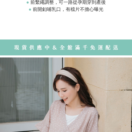
●
前繫繩調整，可一路從孕期穿到產後
●
前開釦哺乳口，有檔片不擔心曝光