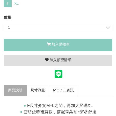
F
XL
數量
加入購物車
加入願望清單
商品說明
尺寸測量
MODEL資訊
●
F尺寸介於M~L之間，再加大尺碼XL
●
雪
紡蛋糕裙剪裁，搭配荷葉袖~穿著舒適