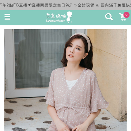
貨 & 國內滿千免運快速出貨✨
0