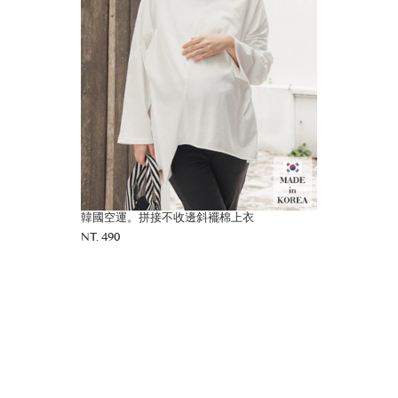
韓國空運。拼接不收邊斜襬棉上衣
NT. 490