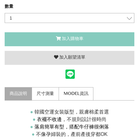
數量
加入購物車
加入願望清單
商品說明
尺寸測量
MODEL資訊
●
韓國空運女裝版型，親膚棉柔首選
●
衣襬不收邊
，不規則設計很時尚
●
落肩簡單有型，搭配牛仔褲很俐落
●
不像孕婦裝的，產前產後穿都OK