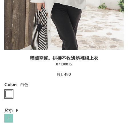
韓國空運。拼接不收邊斜襬棉上衣
07130015
NT. 490
Color:
白色
尺寸:
F
F