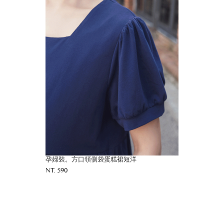
孕婦裝。方口領側袋蛋糕裙短洋
NT. 590