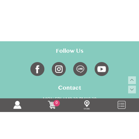
Follow Us
Contact
MON-FRI AM9:30-PM18:30
0
02-28817700
service@toumami.com.tw
Copyright © toumami All Rights Reserved.
康德科技 系統設計