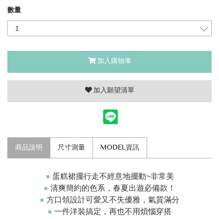
數量
加入購物車
加入願望清單
商品說明
尺寸測量
MODEL資訊
●
蛋糕裙擺行走不經意地擺動~非常美
●
清爽簡約的色系，春夏出遊必備款！
●
方口領設計可愛又不失優雅，氣質滿分
●
一件洋裝搞定，再也不用煩惱穿搭