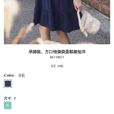
孕婦裝。方口領側袋蛋糕裙短洋
06110021
NT. 590
Color:
深藍
尺寸:
F
F