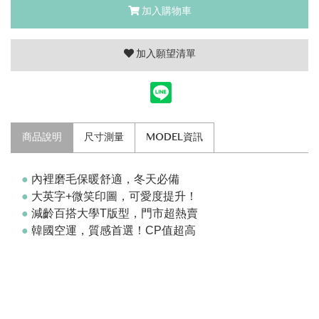
加入購物車
加入願望清單
商品說明
尺寸測量
MODEL資訊
●
內裡磨毛保暖舒適，冬天必備
●
大英字+微笑印圖，可愛度提升！
●
減齡百搭大學T版型，門市超熱賣
●
韓國空運，質感首選！CP值超高