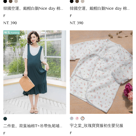
韓國空運。戴帽白鵝Nice day 棉上衣
韓國空運。戴帽白鵝Nice day 棉上衣
F
F
NT. 390
NT. 390
宇之棠_玫瑰寶寶服初生嬰兒服
二件套。荷葉袖棉T+吊帶魚尾哺乳洋(薄彈)
F
F