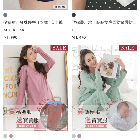
孕婦裙。珍珠袋牛仔短裙+安全褲
孕婦裝。水玉點點雙肩雪紡吊帶裙(薄)
M
L
XL
XXL
F
NT. 990
NT. 490