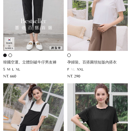
韓國空運。立體刮破牛仔男友褲
孕婦裝。百搭圓領短版內搭衣
S
M
L
XL
F
XL
XXL
NT. 660
NT. 290