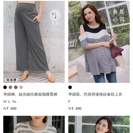
孕婦褲。絲光細坑條瑜珈腰寬褲
孕婦裝。挖肩拼接格紋傘狀上衣
M
L
XL
F
NT. 490
NT. 490