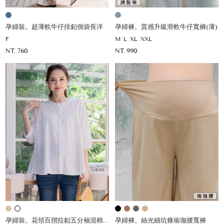
孕婦裝。超薄軟牛仔排釦側袋長洋
孕婦褲。質感升級滑軟牛仔寬褲(薄)
F
M
L
XL
XXL
NT. 760
NT. 990
孕婦裝。花領百摺拉釦五分袖混棉薄杉
孕婦褲。絲光細坑條瑜珈腰寬褲