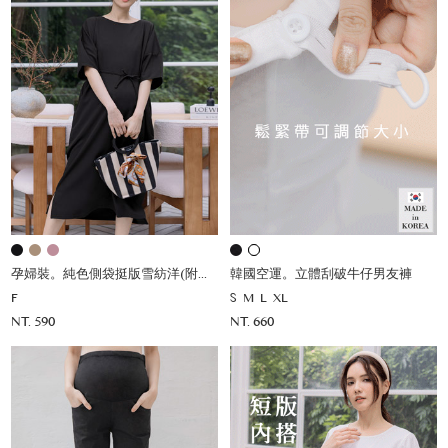
孕婦裝。純色側袋挺版雪紡洋(附綁帶)
韓國空運。立體刮破牛仔男友褲
F
S
M
L
XL
NT. 590
NT. 660