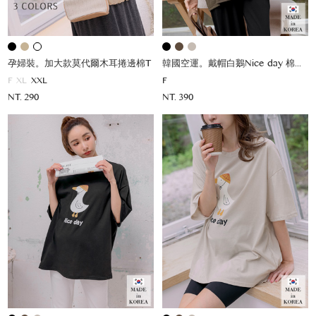
孕婦裝。加大款莫代爾木耳捲邊棉T
韓國空運。戴帽白鵝Nice day 棉上衣
F
XL
XXL
F
NT. 290
NT. 390