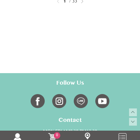
1
33
Follow Us
Contact
MON-FRI AM9:30-PM18:30
0