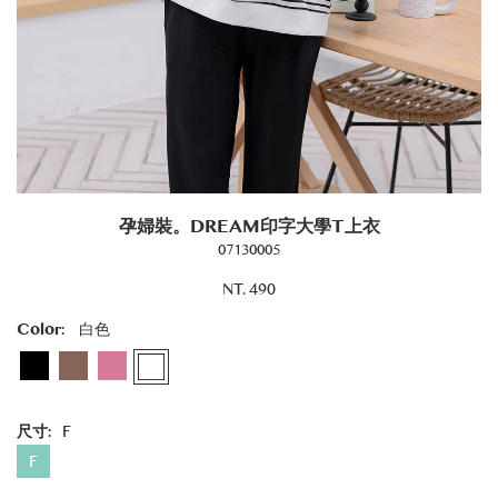
孕婦裝。DREAM印字大學T上衣
07130005
NT. 490
Color:
白色
尺寸:
F
F