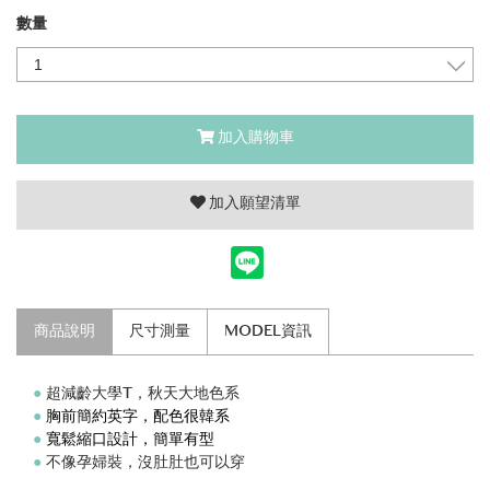
數量
加入購物車
加入願望清單
商品說明
尺寸測量
MODEL資訊
●
超減齡大學T，秋天大地色系
●
胸前簡約英字，配色很韓系
●
寬鬆縮口設計，簡單有型
●
不像孕婦裝，沒肚肚也可以穿