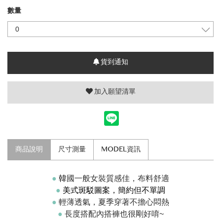
數量
貨到通知
加入願望清單
商品說明
尺寸測量
MODEL資訊
●
韓
國一般女裝質感佳，
布料舒適
●
美式斑駁圖案，簡約但不單調
●
輕薄透氣，夏季穿著不擔心悶熱
●
長度搭配內搭褲也很剛好唷~