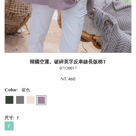
韓國空運。破碎英字反車線長版棉T
07120017
NT. 460
Color:
紫色
尺寸:
F
F