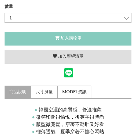
數量
加入購物車
加入願望清單
商品說明
尺寸測量
MODEL資訊
●
韓國空運的高質感，舒適推薦
●
微笑印圖很愉悅，後英字很時尚
●
版型微寬鬆，穿著不勒肚又好看
●
輕薄透氣，夏季穿著不擔心悶熱