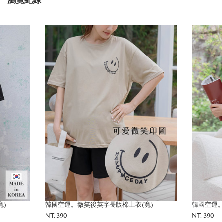
瀏覽紀錄
寬)
韓國空運。微笑後英字長版棉上衣(寬)
韓國空運。
NT. 390
NT. 390