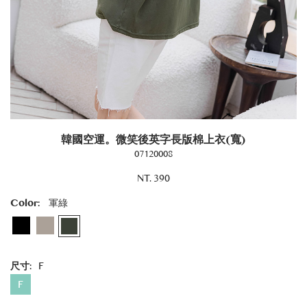
韓國空運。微笑後英字長版棉上衣(寬)
07120008
NT. 390
Color:
軍綠
尺寸:
F
F