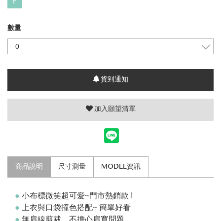
F
數量
貨到通知
加入願望清單
商品說明
尺寸測量
MODEL資訊
●
小布標微笑超可愛~門市熱銷款 !
●
上衣與口袋
撞色搭配
~ 簡單好看
●
無肩線剪裁，不擔心肩寬問題