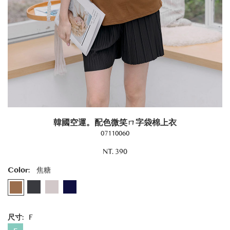
韓國空運。配色微笑ㄇ字袋棉上衣
07110060
NT. 390
Color:
焦糖
尺寸:
F