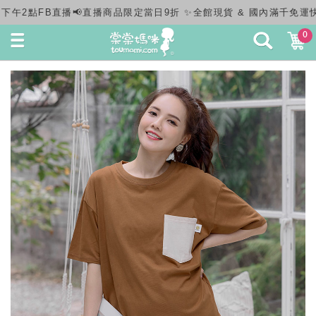
全館現貨 & 國內滿千免運快速出貨✨
0