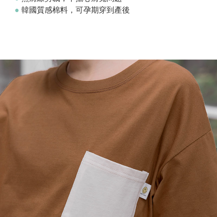
●
韓國質感棉料，可孕期穿到產後