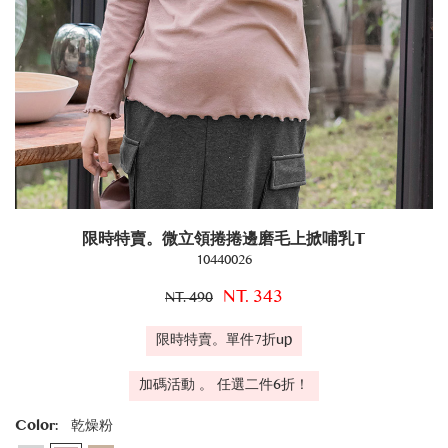
限時特賣。微立領捲捲邊磨毛上掀哺乳T
10440026
NT. 343
NT. 490
限時特賣。單件7折up
加碼活動 。 任選二件6折！
Color:
乾燥粉