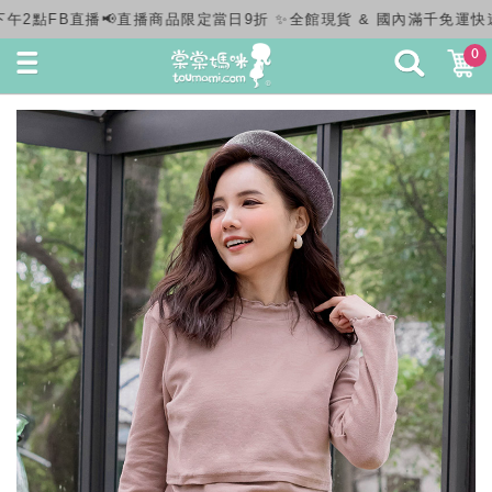
& 國內滿千免運快速出貨✨
0