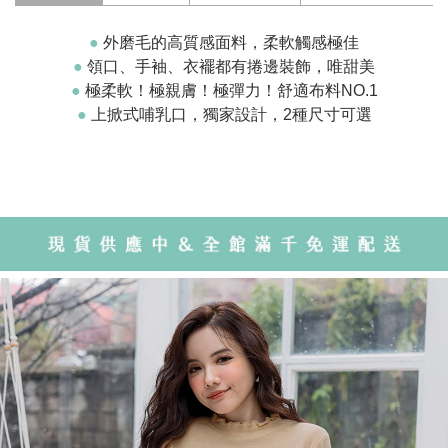
●
外磨毛的高質感面料，柔軟觸感極佳
●
領口、手袖、衣襬都有捲邊裝飾，唯甜美
●
極柔軟！極親膚！極彈力！舒適布料NO.1
●
上掀式哺乳口，獨家設計，2種尺寸可選